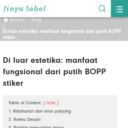


Rumah
Blog
Di luar estetika: manfaat fungsional dari putih BOPP
stiker
Di luar estetika: manfaat
fungsional dari putih BOPP
stiker
Table of Content
[
Hide
]
1. Ketahanan dan umur panjang
2. Aneka Desain